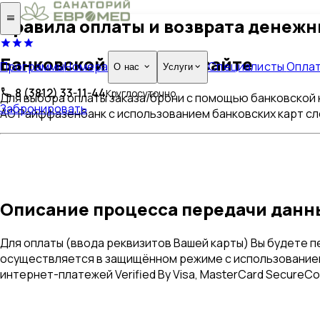
Правила оплаты и возврата денежн
Банковской картой на сайте
Программы
Номера
Специалисты
Опла
О нас
Услуги
8 (3812) 33-11-44
Круглосуточно
Для выбора оплаты заказа/брони с помощью банковской 
Забронировать
АО Райффазенбанк с использованием банковских карт с
Описание процесса передачи данн
Для оплаты (ввода реквизитов Вашей карты) Вы будете
осуществляется в защищённом режиме с использованием
интернет-платежей Verified By Visa, MasterCard SecureC