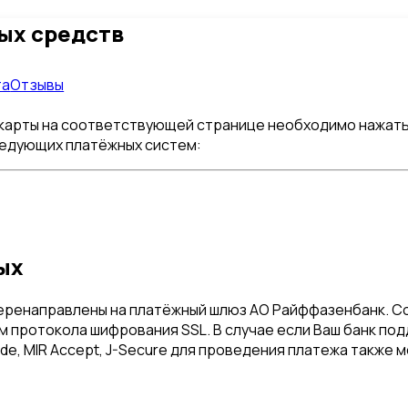
ых средств
та
Отзывы
карты на соответствующей странице необходимо нажать 
ледующих платёжных систем:
ых
 перенаправлены на платёжный шлюз АО Райффазенбанк. 
 протокола шифрования SSL. В случае если Ваш банк п
ode, MIR Accept, J-Secure для проведения платежа также