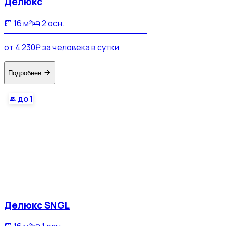
Делюкс
16 м²
2 осн.
от 4 230₽ за человека в сутки
Подробнее
до 1
Делюкс SNGL