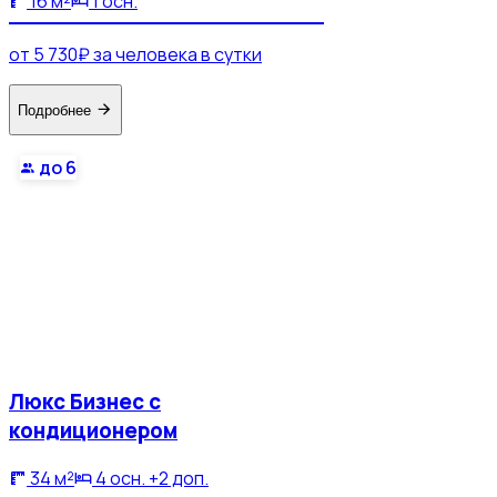
16 м²
1 осн.
от 5 730₽ за человека в сутки
Подробнее
до 6
Люкс Бизнес с
кондиционером
34 м²
4 осн. +2 доп.