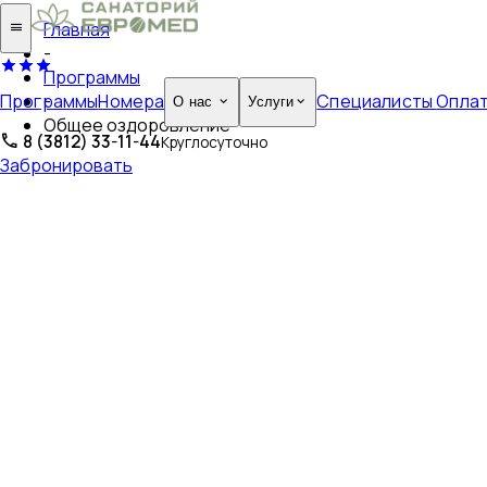
Главная
-
Программы
Программы
Номера
Специалисты
Опла
-
О нас
Услуги
Общее оздоровление
8 (3812) 33-11-44
Круглосуточно
Забронировать