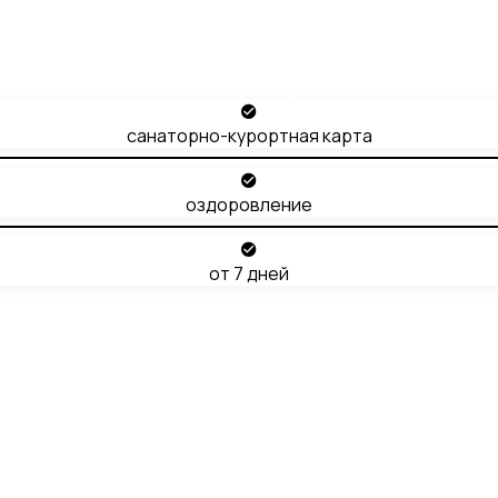
щее оздоровле
санаторно-курортная карта
оздоровление
от 7 дней