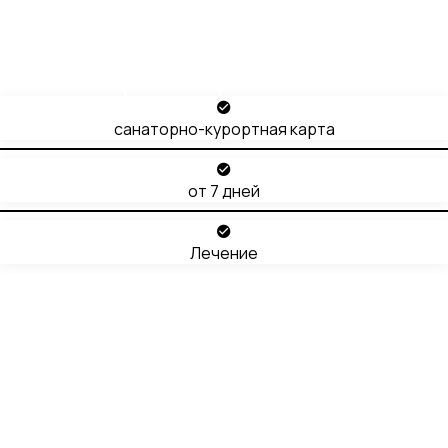
Здоровая опора
расширенная
санаторно-курортная карта
от 7 дней
Лечение