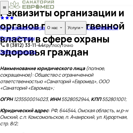
Реквизиты организации и
органов государственной
Программы
Номера
Специалисты
О нас
Услуги
власти в сфере охраны
Оплата
Отзывы
8 (3812) 33-11-44
Круглосуточно
здоровья граждан
Забронировать
Н
аименование юридического лица
(полное,
сокращенное): Общество с ограниченной
ответственностью «Санаторий «Евромед», ООО
«Санаторий «Евромед»;
ОГРН
1235500014023,
ИНН
5528052944,
КПП
552801001;
Юридический адрес
: РФ, 644544, Омская область, м.р-н
Омский, с.п. Комсомольское, п. Ачаирский, ул. Курортная,
стр. 8/2;