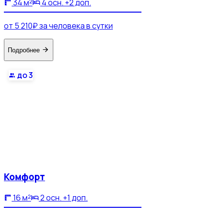
34 м²
4 осн. +2 доп.
от 5 210₽ за человека в сутки
Подробнее
до 3
Комфорт
16 м²
2 осн. +1 доп.