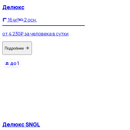
Делюкс
16 м²
2 осн.
от 4 230₽ за человека в сутки
Подробнее
до 1
Делюкс SNGL